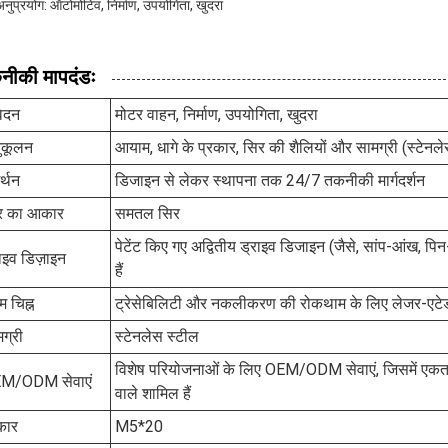
अनुप्रयोग: ऑटोमोटिव, निर्माण, उपयोगिता, खुदरा
नीकी मापदंडः
ेदन
मोटर वाहन, निर्माण, उपयोगिता, खुदरा
ुकूलन
आयाम, धागे के प्रकार, सिर की शैलियों और सामग्री (स्टेनले
र्थन
डिजाइन से लेकर स्थापना तक 24/7 तकनीकी मार्गदर्शन
र का आकार
समतल सिर
पेटेंट किए गए अद्वितीय ड्राइव डिजाइन (जैसे, सांप-आंख, पि
ाइव डिज़ाइन
हैं
ष्म चिह्न
ट्रेसेबिलिटी और नकलीकरण की रोकथाम के लिए लेजर-एटेड म
ग्री
स्टेनलेस स्टील
विशेष परियोजनाओं के लिए OEM/ODM सेवाएं, जिसमें एकतरफ
M/ODM सेवाएं
वाले शामिल हैं
ार
M5*20