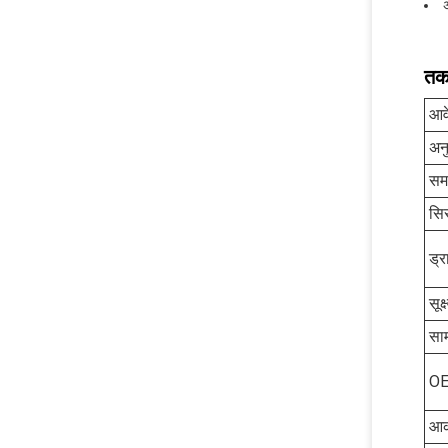
तक
आव
अन
सम
सि
ड्र
सूक्
साम
OE
आक