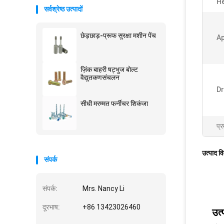
H
सर्वश्रेष्ठ उत्पादों
छेड़छाड़-प्रूफ सुरक्षा मशीन पेंच
Ap
ज़िंक बाहरी षट्भुज बोल्ट
वैद्युतकणसंचलन
Dr
सीधी मरम्मत फर्नीचर शिकंजा
प्र
उत्पाद व
संपर्क
संपर्क:
Mrs. Nancy Li
दूरभाष:
+86 13423026460
उत्