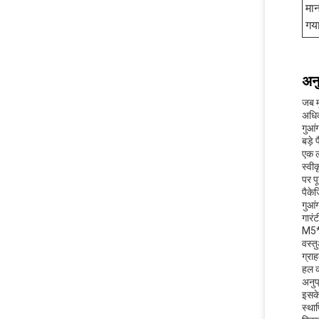
मान
गय
अनु
जब म
अधिक
गुआं
बड़े
एक ल
स्वी
पर प
पैकेज
गुआं
गारंटी
M5*2
वस्त
ग्रा
हल क
अनुप्
इसके
स्था