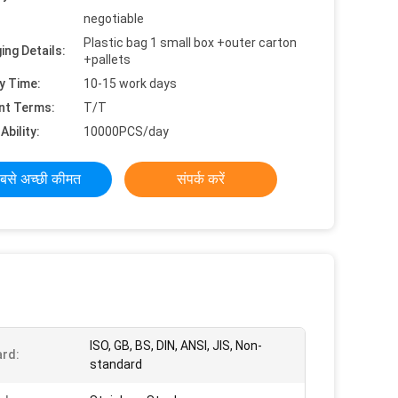
negotiable
Plastic bag 1 small box +outer carton
ing Details:
+pallets
y Time:
10-15 work days
nt Terms:
T/T
Ability:
10000PCS/day
बसे अच्छी कीमत
संपर्क करें
ISO, GB, BS, DIN, ANSI, JIS, Non-
rd:
standard