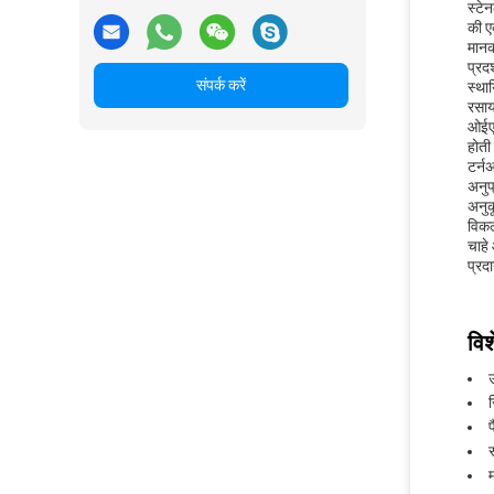
स्टे
की ए
मानक
प्रद
संपर्क करें
स्था
रसाय
ओईएम
होती
टर्न
अनुप्
अनुक
विकल
चाहे
प्रद
विश
उ
प