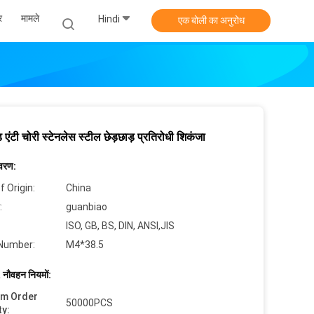
र
मामले
Hindi
एक बोली का अनुरोध
ड एंटी चोरी स्टेनलेस स्टील छेड़छाड़ प्रतिरोधी शिकंजा
िवरण:
f Origin:
China
:
guanbiao
ISO, GB, BS, DIN, ANSI,JIS
Number:
M4*38.5
 नौवहन नियमों:
um Order
50000PCS
ty: