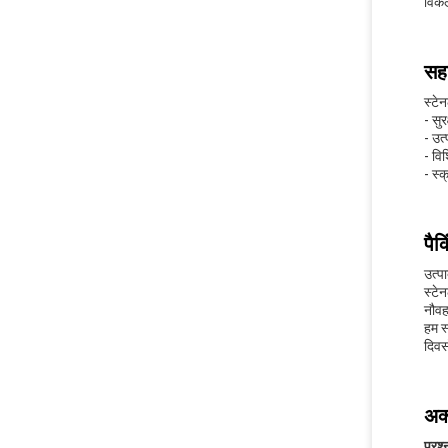
विकल्
सहा
स्टे
- सु
- उत
- विश
- स्
पैक
उत्पा
स्टे
नौवह
हम स
दिवस
अक्
प्रश्