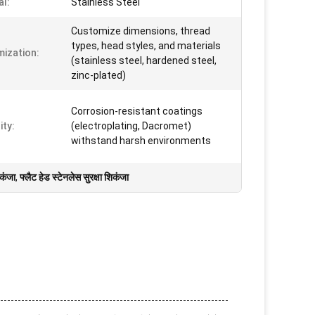
al:
Stainless Steel
Customize dimensions, thread
types, head styles, and materials
ization:
(stainless steel, hardened steel,
zinc-plated)
Corrosion-resistant coatings
ity:
(electroplating, Dacromet)
withstand harsh environments
िकंजा
,
फ्लैट हेड स्टेनलेस सुरक्षा शिकंजा