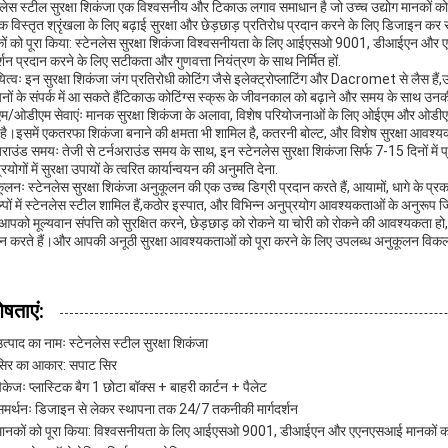
नलेस स्टील सुरक्षा शिकंजा एक विश्वसनीय और टिकाऊ लगाव समाधान है जो उच्च उद्योग मानकों को पू
क विस्तृत श्रृंखला के लिए बढ़ाई सुरक्षा और छेड़छाड़ प्रतिरोध प्रदान करने के लिए डिजाइन कर रहे
ों को पूरा किया: स्टेनलेस सुरक्षा शिकंजा विश्वसनीयता के लिए आईएसओ 9001, डीआईएन और एएन
र्शन प्रदान करने के लिए सटीकता और गुणवत्ता नियंत्रण के साथ निर्मित हों.
यित्वः इन सुरक्षा शिकंजा जंग प्रतिरोधी कोटिंग जैसे इलेक्ट्रोप्लाटिंग और Dacromet से लैस हैं
नों के संपर्क में आ सकते हैंटिकाऊ कोटिंग्स स्क्रू के जीवनकाल को बढ़ाने और समय के साथ उन
/ओडीएम सेवाएंः मानक सुरक्षा शिकंजा के अलावा, विशेष परियोजनाओं के लिए ओईएम और ओडीएम से
 है।इसमें एकतरफा शिकंजा बनाने की क्षमता भी शामिल है, कतरनी बोल्ट, और विशेष सुरक्षा आवश्यक
अराउंड समयः तेजी से टर्नअराउंड समय के साथ, इन स्टेनलेस सुरक्षा शिकंजा सिर्फ 7-15 दिनों में प्र
रयोगों में सुरक्षा उपायों के त्वरित कार्यान्वयन की अनुमति देना.
ूलनः स्टेनलेस सुरक्षा शिकंजा अनुकूलन की एक उच्च डिग्री प्रदान करते हैं, आयामों, धागे के प्रक
्पों में स्टेनलेस स्टील शामिल हैं,कठोर इस्पात, और विभिन्न अनुप्रयोग आवश्यकताओं के अनुरूप 
 आपको मूल्यवान संपत्ति को सुरक्षित करने, छेड़छाड़ को रोकने या चोरी को रोकने की आवश्यकता हो
ान करते हैं।और आपकी अनूठी सुरक्षा आवश्यकताओं को पूरा करने के लिए उपलब्ध अनुकूलन विकल्
ेषताएं:
त्पाद का नामः स्टेनलेस स्टील सुरक्षा शिकंजा
सिर का आकार: सपाट सिर
ैकेजः प्लास्टिक बैग 1 छोटा बॉक्स + बाहरी कार्टन + पैलेट
समर्थनः डिजाइन से लेकर स्थापना तक 24/7 तकनीकी मार्गदर्शन
मानकों को पूरा किया: विश्वसनीयता के लिए आईएसओ 9001, डीआईएन और एएनएसआई मानकों को 