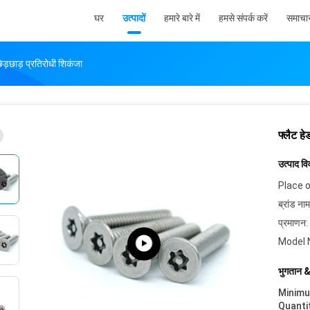
घर
उत्पादों
हमारे बारे में
हमसे संपर्क करें
समाचा
छेड़छाड़ प्रतिरोधी शिकंजा
फ्लैट हे
उत्पाद व
Place o
ब्रांड नाम
प्रमाणन:
Model 
भुगतान &
Minim
Quanti