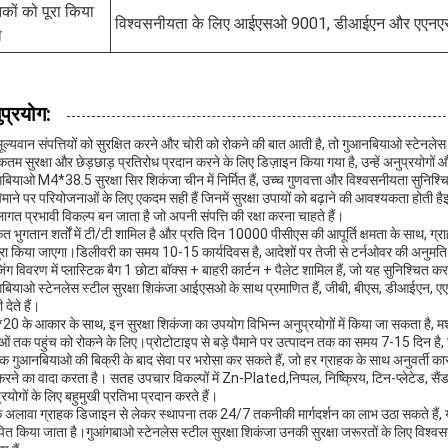
कों को पूरा किया
विश्वसनीयता के लिए आईएसओ 9001, डीआईएन और एएनएसआ
ा
प्रयोग:
ूल्यवान संपत्तियों को सुरक्षित करने और चोरी को रोकने की बात आती है, तो गुआनबियाओ स्टेनलेस
तम सुरक्षा और छेड़छाड़ प्रतिरोध प्रदान करने के लिए डिज़ाइन किया गया है, उन्हें अनुप्रयोगों और
गबियाओ M4*38.5 सुरक्षा सिर शिकंजा चीन में निर्मित हैं, उच्च गुणवत्ता और विश्वसनीयता सुनि
 पैमाने पर परियोजनाओं के लिए एकदम सही हैं जिनमें सुरक्षा उपायों को बढ़ाने की आवश्यकता होत
ागत प्रभावी विकल्प बन जाता है जो अपनी संपत्ति की रक्षा करना चाहते हैं।
कृत भुगतान शर्तों में टी/टी शामिल है और प्रति दिन 10000 पीसीएस की आपूर्ति क्षमता के साथ, ग
ूरा किया जाएगा।डिलीवरी का समय 10-15 कार्यदिवस है, आदेशों पर तेजी से टर्नओवर की अनुमति 
िंग विवरण में प्लास्टिक बैग 1 छोटा बॉक्स + बाहरी कार्टन + पैलेट शामिल हैं, जो यह सुनिश्चित कर
गबियाओ स्टेनलेस स्टील सुरक्षा शिकंजा आईएसओ के साथ प्रमाणित हैं, जीबी, बीएस, डीआईए
 देते हैं।
0 के आकार के साथ, इन सुरक्षा शिकंजा का उपयोग विभिन्न अनुप्रयोगों में किया जा सकता है,
ुओं तक पहुंच को रोकने के लिए।प्रोटोटाइप से बड़े पैमाने पर उत्पादन तक का समय 7-15 दिन है
हक गुआनबियाओ की बिक्री के बाद सेवा पर भरोसा कर सकते हैं, जो हर ग्राहक के साथ अनुवर्ती कार
रने का वादा करता है। सतह उपचार विकल्पों में Zn-Plated,निप्पल, निष्क्रिय, टिन-प्लेटेड, सै
रयोगों के लिए बहुमुखी प्रतिभा प्रदान करते हैं।
 अलावा ग्राहक डिजाइन से लेकर स्थापना तक 24/7 तकनीकी मार्गदर्शन का लाभ उठा सकते हैं, यह 
पित किया जाता है।गुआंगबाओ स्टेनलेस स्टील सुरक्षा शिकंजा उनकी सुरक्षा जरूरतों के लिए विश्