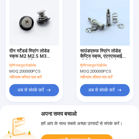
दीन स्टैंडर्ड स्प्रिंग लोडेड
साउंडप्रूफ स्प्रिंग लोडेड
स्क्रू M2 M2.5 M3
कैप्टिव स्क्रू, एएनएसआई
C1022 मटेरियल
सीडी वेल्ड स्टड स्टेनलेस
मूल्य:
negotiable
मूल्य:
negotiable
निकेलप्लेटेड SEMS स्क्रू:
स्टील
MOQ:
200000PCS
MOQ:
200000PCS
नवीनतम कीमत पता करें
नवीनतम कीमत पता करें
अब से संपर्क करें
अब से संपर्क करें
अपना समय बचाओ
हमें आप के साथ सबसे अच्छा उत्पादों से संपर्क करें।