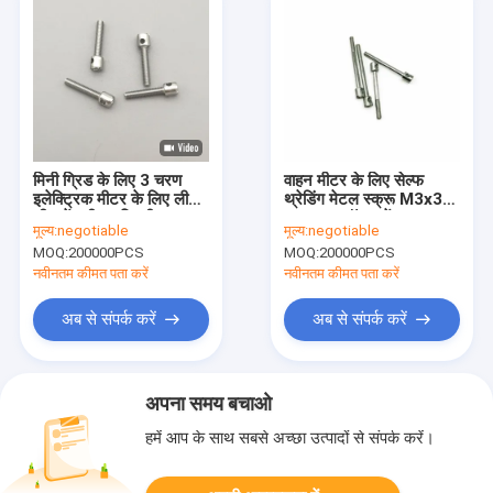
मिनी ग्रिड के लिए 3 चरण
वाहन मीटर के लिए सेल्फ
इलेक्ट्रिक मीटर के लिए लीड
थ्रेडिंग मेटल स्क्रू M3x35
सील पेंच रीयल विद्युतीकरण
3.65g क्रॉस करें
मूल्य:
negotiable
मूल्य:
negotiable
सील पेंच स्टेनलेस स्टील मीटर
MOQ:
200000PCS
MOQ:
200000PCS
पेंच सील पेंच ऊर्जा मीटर के
लिए जिंक कोटिंग कैपस्टन पेंच
नवीनतम कीमत पता करें
नवीनतम कीमत पता करें
अब से संपर्क करें
अब से संपर्क करें
अपना समय बचाओ
हमें आप के साथ सबसे अच्छा उत्पादों से संपर्क करें।