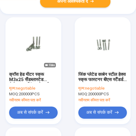
अपनी आवश्यकता दें
क्रॉस हेड मीटर स्क्रू
जिंक प्लेटेड कार्बन स्टील हेक्स
M3x25 सैंडब्लास्टेड
स्क्रू फास्टनर बीएस स्टैंडर्ड
गैल्वेनाइज्ड सिंगल होल लीड
3x25 5.85g
मूल्य:
negotiable
मूल्य:
negotiable
सील स्क्रू
MOQ:
200000PCS
MOQ:
200000PCS
नवीनतम कीमत पता करें
नवीनतम कीमत पता करें
अब से संपर्क करें
अब से संपर्क करें