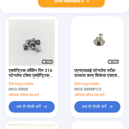
अपनी आवश्यकता दें
एक्सेन्ट्रिक लॉकिंग पिन 316
एएनएसआई स्टेनलेस स्टील
स्टेनलेस टॉक्स एक्सेन्ट्रिक
दरवाजा काज शिकंजा एसएस
पेंच ±0.3-1.0 मिमी ऑफसेट
316 सामग्री ए 4-80
मूल्य:
negotiable
मूल्य:
negotiable
इलेक्ट्रोपोलिश्ड
कठोरता:
MOQ:
50000
MOQ:
50000PCS
नवीनतम कीमत पता करें
नवीनतम कीमत पता करें
अब से संपर्क करें
अब से संपर्क करें