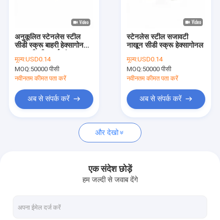
कारखाने का दौरा
गुणवत्ता नियंत्रण
अनुकूलित स्टेनलेस स्टील
स्टेनलेस स्टील सजावटी
सीडी स्क्रू बाहरी हेक्सागोनल
नाखून सीडी स्क्रू हेक्सागोनल
हमसे संपर्क करें
सजावटी कील पूर्ण दांत
मूल्य:
USD0.14
मूल्य:
USD0.14
MOQ:
50000 पीसी
MOQ:
50000 पीसी
समाचार
नवीनतम कीमत पता करें
नवीनतम कीमत पता करें
मामले
अब से संपर्क करें
अब से संपर्क करें
उद्धरण मांगें
और देखो
स्टेनलेस स्टील सुरक्षा पेंच
एक संदेश छोड़ें
हम जल्दी से जवाब देंगे
स्टेनलेस स्टील सेल्फ टैपिंग स्क्रू
स्टेनलेस स्टील मशीन स्क्रू