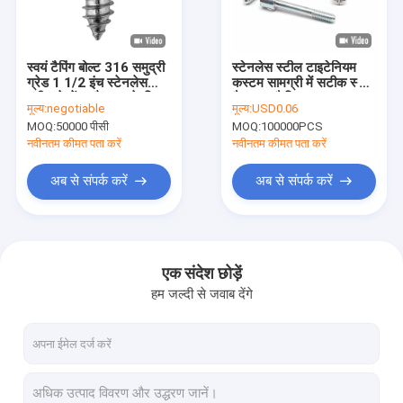
कारखाने का दौरा
गुणवत्ता नियंत्रण
स्वयं टैपिंग बोल्ट 316 समुद्री
स्टेनलेस स्टील टाइटेनियम
ग्रेड 1 1/2 इंच स्टेनलेस
कस्टम सामग्री में सटीक स्लॉट
हमसे संपर्क करें
स्टील के पेंच शौचालय के लिए
कैपस्टन कैप्टिव स्क्रू DIN
मूल्य:
negotiable
मूल्य:
USD0.06
विषाक्त
404 आईएसओ-अनुरूप
MOQ:
50000 पीसी
MOQ:
100000PCS
थ्रेडेड फास्टनरों
समाचार
नवीनतम कीमत पता करें
नवीनतम कीमत पता करें
मामले
अब से संपर्क करें
अब से संपर्क करें
उद्धरण मांगें
एक संदेश छोड़ें
हम जल्दी से जवाब देंगे
स्टेनलेस स्टील सुरक्षा पेंच
स्टेनलेस स्टील सेल्फ टैपिंग स्क्रू
स्टेनलेस स्टील मशीन स्क्रू