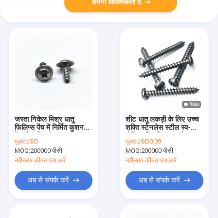
अपनी आवश्यकता दें
जस्ता निकेल मिश्र धातु
शीट धातु लकड़ी के लिए उच्च
फिलिप्स पेंच में निर्मित कुशन
शक्ति स्टेनलेस स्टील स्व-
पेंच गोल सिर के साथ स्वयं
बोरिंग टपिंग शिकंजा - हेक्स
मूल्य:
USD
मूल्य:
USD0.09
टैपिंग पेंच
सिर तेज बिंदु संक्षारण प्रतिरोधी
MOQ:
200000 पीसी
MOQ:
200000 पीसी
विविध आकार
नवीनतम कीमत पता करें
नवीनतम कीमत पता करें
अब से संपर्क करें
अब से संपर्क करें