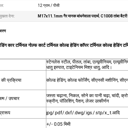
ल:
12 ग्राम / पीसी
मुखता देना:
M17x11.1mm गैर मानक बांधनेवाला पदार्थ
,
C1008 तांबा बैटरी 
िवरण
ेडिंग कार टर्मिनल गोल्फ कार्ट टर्मिनल कोल्ड हेडिंग कॉपर टर्मिनल कोल्ड हेडिंग टर
स्टेनलेस स्टील, पीतल, तांबा, एल्यूमीनियम, एल्यूमीनि
धातु इस्पात, टाइटेनियम मिश्र धातु, आदि।
 की प्रक्रिया
कोल्ड हेडिंग, कोल्ड फोर्जिंग, सीएनसी मशीनिंग, सीएनसी
जस्ता चढ़ाना, निकल, सोने का पानी चढ़ा, चांदी, क्रोम
त्म / उपचार
स्क्रीन, पॉलिशिंग, पैशन, लेजर उत्कीर्णन
प्रारूप
jpg/.pdf/.dxf/.dwg/.igs./.stp/x_t.आदि
+/- 0.05 मिमी