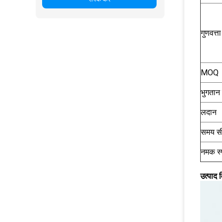
गुणवत्त
MOQ
भुगतान क
लदान
समय स
नमक स्
उत्पाद 