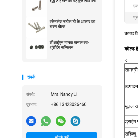
शुद्ध टाइटेनियम षट्भुज शीर्ष पेंच
एक
प्र
स्टेनलेस स्टील टी के आकार का
चरण बोल्ट
उत्पाद व
डीआईएन मानक मानक स्व-
थ्रेडिंग सम्मिलन
कोल्ड ह
<
सामग्री
संपर्क
उत्पादन
संपर्क:
Mrs. Nancy Li
दूरभाष:
+86 13423026460
भूतल ख
ड्राइंग 
सहिष्णु
संपर्क करें