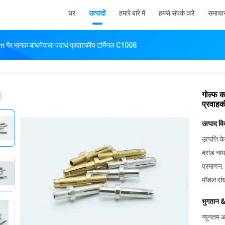
घर
उत्पादों
हमारे बारे में
हमसे संपर्क करें
समाचा
गैर मानक बांधनेवाला पदार्थ प्रवाहकीय टर्मिनल C1008
गोल्फ क
प्रवाह
उत्पाद व
उत्पत्ति के
ब्रांड नाम
प्रमाणन:
मॉडल संख
भुगतान &
न्यूनतम आ