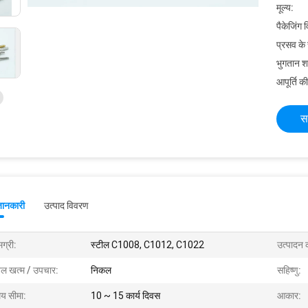
मूल्य:
पैकेजिंग 
प्रसव के
भुगतान शर्त
आपूर्ति की
स
जानकारी
उत्पाद विवरण
ग्री:
स्टील C1008, C1012, C1022
उत्पादन क
तल खत्म / उपचार:
निकल
सहिष्णु:
य सीमा:
10 ~ 15 कार्य दिवस
आकार: