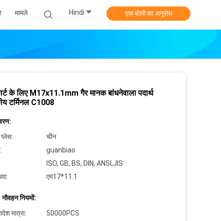
Hindi
र
मामले
एक बोली का अनुरोध
ार्ट के लिए M17x11.1mm गैर मानक बांधनेवाला पदार्थ
कीय टर्मिनल C1008
िवरण:
 प्लेस:
चीन
:
guanbiao
ISO, GB, BS, DIN, ANSI,JIS
्या:
एम17*11.1
 नौवहन नियमों:
देश मात्रा:
50000PCS