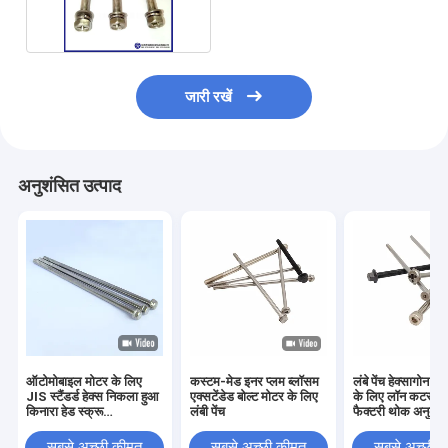
DIN964
जारी रखें
अनुशंसित उत्पाद
ऑटोमोबाइल मोटर के लिए
कस्टम-मेड इनर प्लम ब्लॉसम
लंबे पेंच हेक्सागोन फ्ल
JIS स्टैंडर्ड हेक्स निकला हुआ
एक्सटेंडेड बोल्ट मोटर के लिए
के लिए लॉन कटर मो
किनारा हेड स्क्रू
लंबी पेंच
फैक्टरी थोक अनुकू
M6x150mm
सबसे अच्छी कीमत
सबसे अच्छी कीमत
सबसे अच्छी 