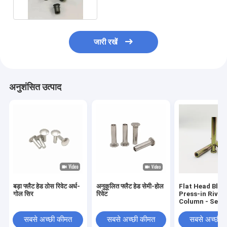
जारी रखें
अनुशंसित उत्पाद
बड़ा फ्लैट हेड ठोस रिवेट अर्ध-
अनुकूलित फ्लैट हेड सेमी-होल
Flat Head Blin
गोल सिर
रिवेट
Press-in Rivet
Column - Serr
Knurl - Yellow 
Plated 304 SS
सबसे अच्छी कीमत
सबसे अच्छी कीमत
सबसे अच्छी 
to M8