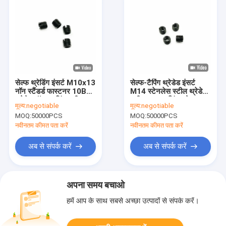
सेल्फ थ्रेडिंग इंसर्ट M10x13
सेल्फ-टैपिंग थ्रेडेड इंसर्ट
नॉन स्टैंडर्ड फास्टनर 10B21
M14 स्टेनलेस स्टील थ्रेडेड
थ्रेडेड रॉड कपलिंग स्लीव
स्लीव 5.05g सिंगल वेट
मूल्य:
negotiable
मूल्य:
negotiable
10.9 ग्रेड
MOQ:
50000PCS
MOQ:
50000PCS
नवीनतम कीमत पता करें
नवीनतम कीमत पता करें
अब से संपर्क करें
अब से संपर्क करें
अपना समय बचाओ
हमें आप के साथ सबसे अच्छा उत्पादों से संपर्क करें।