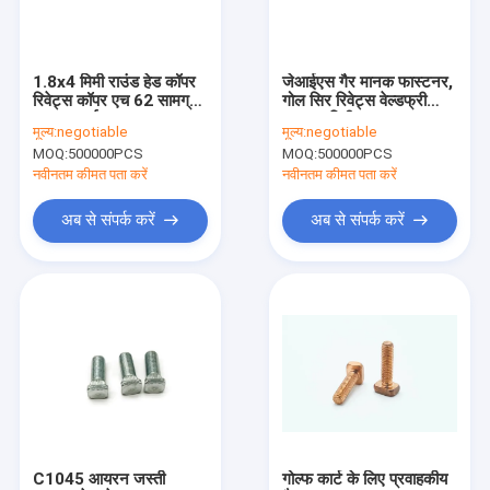
कारखाने का दौरा
गुणवत्ता नियंत्रण
1.8x4 मिमी राउंड हेड कॉपर
जेआईएस गैर मानक फास्टनर,
रिवेट्स कॉपर एच 62 सामग्री
गोल सिर रिवेट्स वेल्डफ्री
हमसे संपर्क करें
एएनएसआई मानक:
1.8x4 मिमी
मूल्य:
negotiable
मूल्य:
negotiable
MOQ:
500000PCS
MOQ:
500000PCS
समाचार
नवीनतम कीमत पता करें
नवीनतम कीमत पता करें
मामले
अब से संपर्क करें
अब से संपर्क करें
उद्धरण मांगें
स्टेनलेस स्टील सुरक्षा पेंच
स्टेनलेस स्टील सेल्फ टैपिंग स्क्रू
स्टेनलेस स्टील मशीन स्क्रू
C1045 आयरन जस्ती
गोल्फ कार्ट के लिए प्रवाहकीय