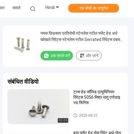
Hindi
चार
मामले
एक बोली का अनुरोध
नमक छिड़काव प्रतिरोधी स्टेनलेस स्टील फ्लैट हेड अर्ध
खोखले रिवेट्स स्टेनलेस स्टील Serrated रिवेट्स दबाव
रिवेट
अब संपर्क करें
और जानें
संबंधित वीडियो
ट्रस हेड सॉलिड एल्यूमिनियम
रिवेट्स 5056 मिश्र धातु एनोडाइ
ज्ड फिनिश
स्टेनलेस स्टील कीलक
2025-08-22
00:05
बड़ा फ्लैट हेड ठोस रिवेट अर्ध-गोल