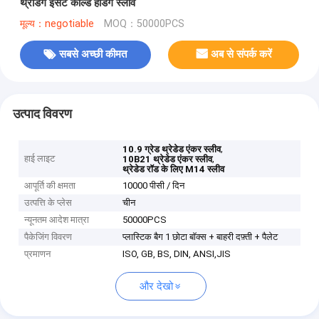
थ्रेडिंग इंसर्ट कोल्ड हेडिंग स्लीव
मूल्य：negotiable
MOQ：50000PCS
सबसे अच्छी कीमत
अब से संपर्क करें
उत्पाद विवरण
,
10.9 ग्रेड थ्रेडेड एंकर स्लीव
हाई लाइट
,
10B21 थ्रेडेड एंकर स्लीव
थ्रेडेड रॉड के लिए M14 स्लीव
आपूर्ति की क्षमता
10000 पीसी / दिन
उत्पत्ति के प्लेस
चीन
न्यूनतम आदेश मात्रा
50000PCS
पैकेजिंग विवरण
प्लास्टिक बैग 1 छोटा बॉक्स + बाहरी दफ़्ती + पैलेट
प्रमाणन
ISO, GB, BS, DIN, ANSI,JIS
और देखो