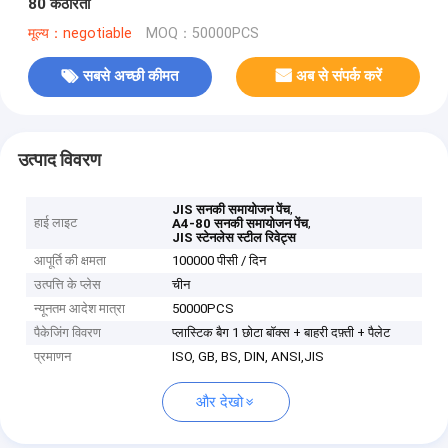
80 कठोरता
मूल्य：negotiable
MOQ：50000PCS
सबसे अच्छी कीमत
अब से संपर्क करें
उत्पाद विवरण
,
JIS सनकी समायोजन पेंच
हाई लाइट
,
A4-80 सनकी समायोजन पेंच
JIS स्टेनलेस स्टील रिवेट्स
आपूर्ति की क्षमता
100000 पीसी / दिन
उत्पत्ति के प्लेस
चीन
न्यूनतम आदेश मात्रा
50000PCS
पैकेजिंग विवरण
प्लास्टिक बैग 1 छोटा बॉक्स + बाहरी दफ़्ती + पैलेट
प्रमाणन
ISO, GB, BS, DIN, ANSI,JIS
और देखो