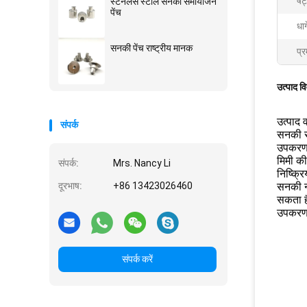
षट
स्टेनलेस स्टील सनकी समायोजन
पेंच
धाग
सनकी पेंच राष्ट्रीय मानक
प्र
उत्पाद व
उत्पाद व
संपर्क
सनकी स
उपकरण क
मिमी क
संपर्क:
Mrs. Nancy Li
निष्क्
दूरभाष:
+86 13423026460
सनकी न
सकता ह
उपकरण 
संपर्क करें