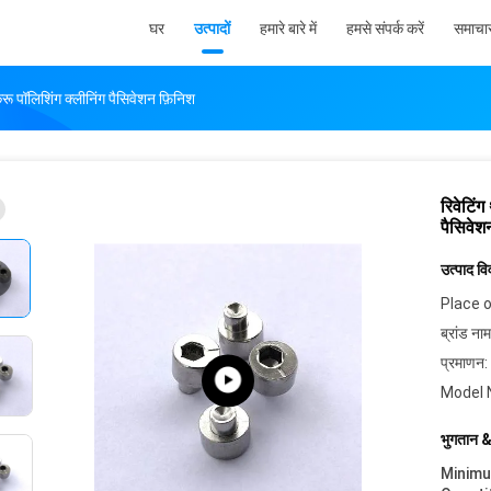
घर
उत्पादों
हमारे बारे में
हमसे संपर्क करें
समाचा
क्रू पॉलिशिंग क्लीनिंग पैसिवेशन फ़िनिश
रिवेटिंग
पैसिवेश
उत्पाद व
Place o
ब्रांड नाम
प्रमाणन:
Model 
भुगतान &
Minim