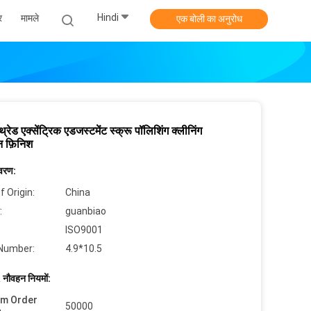
Hindi
र
मामले
एक बोली का अनुरोध
 थ्रेड एक्सेंट्रिक एडजस्टमेंट स्क्रू पॉलिशिंग क्लीनिंग
न फ़िनिश
िवरण:
f Origin:
China
:
guanbiao
ISO9001
Number:
4.9*10.5
 नौवहन नियमों:
um Order
50000