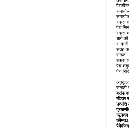
तकनीकी
पैरामीट
समायो
समायो
स्क्रू 
पेंच सि
स्क्रू 
धागे की
सामग्री
सतह क
सनक
स्क्रू 
पेंच शंक
पेंच सिर
अनुकूल
सनकी स
ब्रांड 
मॉडल सं
उत्पत्ति
प्रमाण
न्यूनतम
कीमत:
पैकेजिं