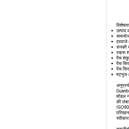
विशेषताए
उत्पाद
समायो
दरवाजे
सनकी स
स्क्रू
पेंच शंक
पेंच सि
पेंच सिर
षट्भुज
अनुप्रय
Guanbi
मॉडल नं
की लंबा
ISO900
परिवहन 
स्वीकार