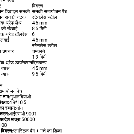
 मापदंड:
र
विवरण
जन डिवाइस सनकी
सनकी समायोजन पेंच
जन सनकी घटक
स्टेनलेस स्टील
शंक थ्रेड लेंथ
4.5 mm
र की ऊंचाई
8.5 मिमी
शंक थ्रेड टॉलरेंस
6
 लंबाई
4.5 mm
स्टेनलेस स्टील
ा उपचार
चमकाने
1.3 मिमी
शंक थ्रेड डायरेक्शन
दिलचस्प
ु व्यास
4.5 mm
 व्यास
9.5 मिमी
न:
मायोजन पेंच
का नाम:
गुआनबियाओ
ख्या:
4.9*10.5
 का स्थान:
चीन
ीकरण:
आईएसओ 9001
 आदेश मात्रा:
50000
0.08
ग विवरण:
प्लास्टिक बैग + गत्ते का डिब्बा