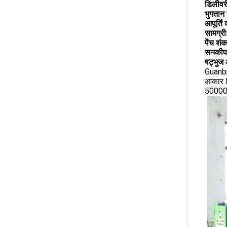
डिलीवर
भुगतान क
आपूर्ति 
सामग्री
पेंच शंक
सनकीप
षट्भुज
Guanbi
आकार HE
50000 ह