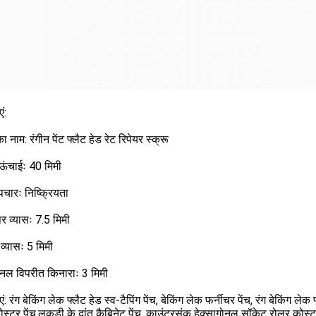
ं:
ा नाम: रंगीन पेंट फ्लैट हेड रेट रिपेयर स्क्रू
 ऊंचाईः 40 मिमी
चारः निष्क्रियता
िर व्यासः 7.5 मिमी
 व्यासः 5 मिमी
ोनल विपरीत किनाराः 3 मिमी
ं: रंग बेकिंग लेक फ्लैट हेड स्व-टैपिंग पेंच, बेकिंग लेक फर्नीचर पेंच, रंग बेकिंग ल
स्टर पेंच,लकड़ी के दांत कैबिनेट पेंच, काउंटरसंक हेक्सागोनल सॉकेट रोलर कोस्टर