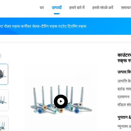
घर
उत्पादों
हमारे बारे में
हमसे संपर्क करें
समाचा
रोलर स्क्रू फर्नीचर सेल्फ-टैपिंग स्क्रू स्ट्रेट ट्रिमिंग स्क्रू
काउंटरस
स्क्रू स्
उत्पाद व
उत्पत्ति के
ब्रांड नाम
प्रमाणन:
मॉडल संख
भुगतान &
न्यूनतम आ