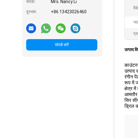
संपर्क:
Mrs. Nancy Li
पैक
दूरभाष:
+86 13423026460
ना
प्र
संपर्क करें
उत्पाद व
काउंटरस
उत्पाद क
रंगीन प
रूप में
क्षेत्र 
आमतौर प
सिर सीध
ड्रिल 