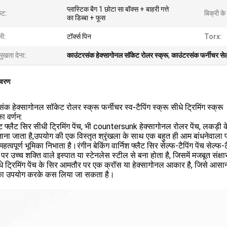
प्लास्टिक बैग 1 छोटा सा बॉक्स + बाहरी गत्ते
ेट:
बिक्री के
का डिब्बा + फूस
ली:
टॉर्क्स पिन
Torx:
मुखता देना:
काउंटरसंक हेक्सागोनल सॉकेट रोलर स्क्रू
,
काउंटरसंक फर्नीचर सेल्
िवरण
ंक हेक्सागोनल सॉकेट रोलर स्क्रू फर्नीचर स्व-टैपिंग स्क्रू सीधे ट्रिमिंग स्क्रू
ा वर्णन:
ेंट फ्लैट सिर सीधी ट्रिमिंग पेंच, भी countersunk हेक्सागोनल रोलर पेंच, लकड़ी
 जाना जाता है,उपयोग की एक विस्तृत श्रृंखला के साथ एक बहुत ही आम बांधनेवाला पद
में महत्वपूर्ण भूमिका निभाता है।रंगीन बेकिंग वार्निश फ्लैट सिर सेल्फ-टैपिंग पेंच से
र उच्च शक्ति वाले इस्पात या स्टेनलेस स्टील से बना होता है, जिसमें मजबूत संक्षा
े ट्रिमिंग पेंच के सिर आमतौर पर एक क्रॉस या हेक्सागोनल आकार है, जिसे आसानी
का उपयोग करके कस लिया जा सकता है।