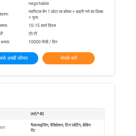
negotiable
प्लास्टिक बैग 1 छोटा सा बॉक्स + बाहरी गत्ते का डिब्बा
विवरण:
+ फूस
 समय:
10-15 कार्य दिवस
ें:
टी/टी
 क्षमता:
10000 पीसी / दिन
बसे अच्छी कीमत
संपर्क करें
एम5*40
गैल्वनाइजिंग, पैसिवेशन, टिन प्लेटिंग, बेकिंग
चार:
पेंट