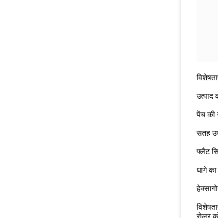
विशेषताए
उत्पाद क
पेंच की
सतह उप
फ्लैट स
धागे का
हेक्साग
विशेषताए
रोलर को