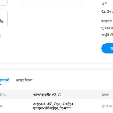
मूल्य:
पैकेजिंग 
प्रसव के
भुगतान शर्त
आपूर्ति की
स
जानकारी
उत्पाद विवरण
रिया:
स्टेनलेस स्टील A2-70
आकार:
आईएसओ, जीबी, बीएस, डीआईएन,
नक:
भूतल उप
एएनएसआईजेआईएस, गैर-मानक