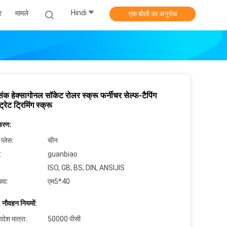
Hindi
र
मामले
एक बोली का अनुरोध
ंक हेक्सागोनल सॉकेट रोलर स्क्रू फर्नीचर सेल्फ-टैपिंग
ट्रेट ट्रिमिंग स्क्रू
िवरण:
 प्लेस:
चीन
:
guanbiao
ISO, GB, BS, DIN, ANSIJIS
्या:
एम5*40
 नौवहन नियमों:
देश मात्रा:
50000 पीसी