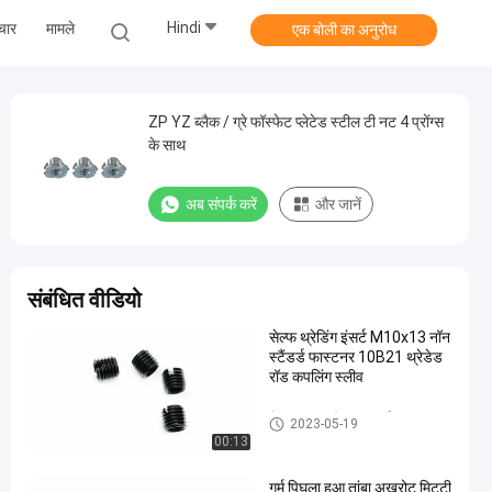
Hindi
चार
मामले
एक बोली का अनुरोध
ZP YZ ब्लैक / ग्रे फॉस्फेट प्लेटेड स्टील टी नट 4 प्रोंग्स
के साथ
अब संपर्क करें
और जानें
संबंधित वीडियो
सेल्फ थ्रेडिंग इंसर्ट M10x13 नॉन
स्टैंडर्ड फास्टनर 10B21 थ्रेडेड
रॉड कपलिंग स्लीव
गैर मानक बांधनेवाला पदार्थ
2023-05-19
00:13
गर्म पिघला हुआ तांबा अखरोट मिट्टी